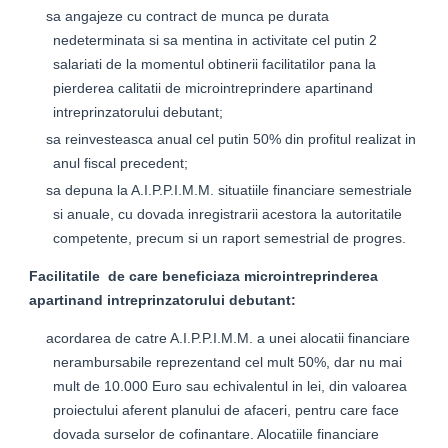
sa angajeze cu contract de munca pe durata
nedeterminata si sa mentina in activitate cel putin 2
salariati de la momentul obtinerii facilitatilor pana la
pierderea calitatii de microintreprindere apartinand
intreprinzatorului debutant;
sa reinvesteasca anual cel putin 50% din profitul realizat in
anul fiscal precedent;
sa depuna la A.I.P.P.I.M.M. situatiile financiare semestriale
si anuale, cu dovada inregistrarii acestora la autoritatile
competente, precum si un raport semestrial de progres.
Facilitatile de care beneficiaza microintreprinderea
apartinand intreprinzatorului debutant:
acordarea de catre A.I.P.P.I.M.M. a unei alocatii financiare
nerambursabile reprezentand cel mult 50%, dar nu mai
mult de 10.000 Euro sau echivalentul in lei, din valoarea
proiectului aferent planului de afaceri, pentru care face
dovada surselor de cofinantare. Alocatiile financiare