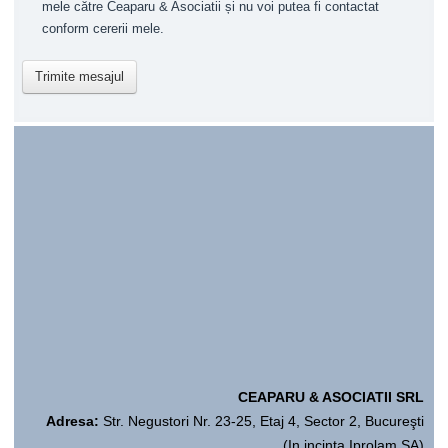
mele către Ceaparu & Asociatii și nu voi putea fi contactat
conform cererii mele.
Trimite mesajul
CEAPARU & ASOCIATII SRL
Adresa:
Str. Negustori Nr. 23-25, Etaj 4, Sector 2, Bucureşti
(In incinta Iprolam SA)