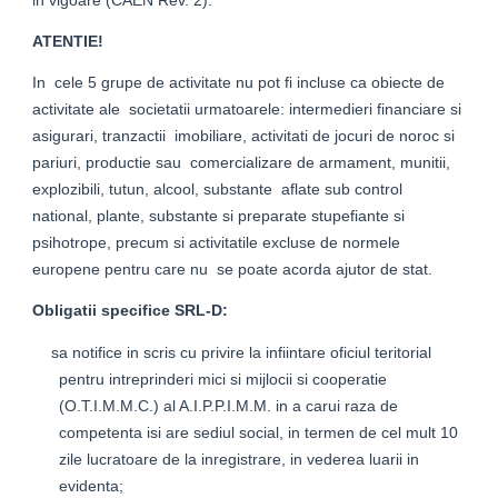
in vigoare (CAEN Rev. 2).
ATENTIE!
In cele 5 grupe de activitate nu pot fi incluse ca obiecte de
activitate ale societatii urmatoarele: intermedieri financiare si
asigurari, tranzactii imobiliare, activitati de jocuri de noroc si
pariuri, productie sau comercializare de armament, munitii,
explozibili, tutun, alcool, substante aflate sub control
national, plante, substante si preparate stupefiante si
psihotrope, precum si activitatile excluse de normele
europene pentru care nu se poate acorda ajutor de stat.
Obligatii specifice SRL-D:
sa notifice in scris cu privire la infiintare oficiul teritorial
pentru intreprinderi mici si mijlocii si cooperatie
(O.T.I.M.M.C.) al A.I.P.P.I.M.M. in a carui raza de
competenta isi are sediul social, in termen de cel mult 10
zile lucratoare de la inregistrare, in vederea luarii in
evidenta;